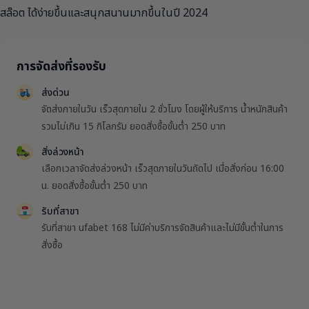
สล๊อต ได้ง่ายขึ้นและสนุกสนานมากขึ้นในปี 2024
การจัดส่งที่รองรับ
ส่งด่วน
จัดส่งภายในวัน เร็วสุดภายใน 2 ชั่วโมง โดยผู้ให้บริการ น้ำหนักสินค้า
รวมไม่เกิน 15 กิโลกรัม ยอดสั่งซื้อขั้นต่ำ 250 บาท
สั่งล่วงหน้า
เลือกเวลาจัดส่งล่วงหน้า เร็วสุดภายในวันถัดไป เมื่อสั่งก่อน 16:00
น. ยอดสั่งซื้อขั้นต่ำ 250 บาท
รับที่สาขา
รับที่สาขา ufabet 168 ไม่มีค่าบริการจัดสินค้าและไม่มีขั้นต่ำในการ
สั่งซื้อ