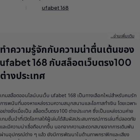
ufabet 168
...อ่านเพิ่มเติม
ทำความรู้จักกับความน่าตื่นเต้นของ
ufabet 168 กับสล็อตเว็บตรง100
ต่างประเทศ
เกมสล๊อตออนไลน์บนเว็บ ufabet 168 เป็นทางเลือกใหม่สำหรับคนรัก
การพนันที่มองหาแหล่งรวมความสนุกสนานและโอกาสทำเงิน โดยเฉพาะ
อย่างยิ่งเมื่อเป็น สล็อตเว็บตรง100 ต่างประเทศ ซึ่งเป็นแหล่งรวมค่าย
เกมชั้นนำที่เปิดโอกาสให้ผู้เล่นได้สัมผัสประสบการณ์การเล่นที่ปลอดภัย
และมีความน่าเชื่อถือมากขึ้น นอกจากความสะดวกสบายจากการเดิมพัน
ผ่านอุปกรณ์ต่าง ๆ แล้ว ยังมีการพัฒนาในด้านภาพกราฟิกและเสียง