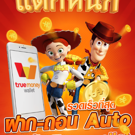
ไฮ ไล ท์ ฟุตบอล พรีเมียร์ ลีก เมื่อ คืน 💳ประสบการณ์การใช้งาน
ที่ดีขึ้นอย่างเห็นได้ชัด ผู้เล่นสามารถเปิดบัญชีฟรีและคาสิโนด้วย
เงินจริงให้คุณได้แล้วประสบการณ์การใช้งานที่ดีขึ้นอย่างเห็นได้
ชัดทุกครั้งที่คุณเล่น นี่เป็นโอกาสที่จะรวยออนไลน์ได้อย่าง
📅
07/15/2026, 02:23 AM, +0000 UTC
ง่ายดาย
READ MORE
→