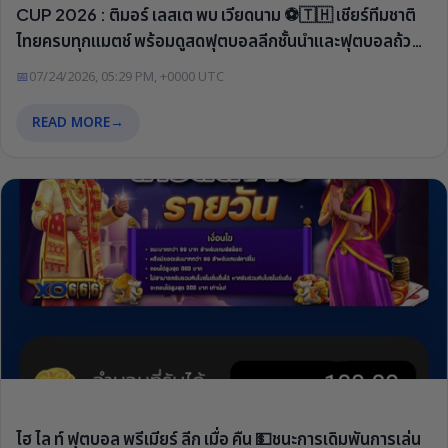
CUP 2026 : ติมอร์ เลสเต พบ เวียดนาม ⚽🇹🇭 เชียร์ทีมชาติ
ไทยครบทุกแมตช์ พร้อมดูสดฟุตบอลลีกชั้นนำและฟุตบอลถ้วย
ยุโรปสุดยิ่งใหญ่ ตลอดฤดูกาล 2026/27 แพ็กเดียว คุ้มครบทุก
📅
07/24/2026, 05:29 PM, +0000 UTC
ความมันส์ 🏆 📍 NOW FOOTBALL เพียง 199 บ
READ MORE
→
ไฮ ไล ท์ ฟุตบอล พรีเมียร์ ลีก เมื่อ คืน 💵ชนะการเดิมพันการเล่น