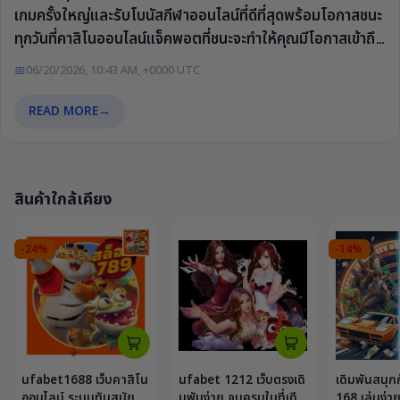
เกมครั้งใหญ่และรับโบนัสกีฬาออนไลน์ที่ดีที่สุดพร้อมโอกาสชนะ
ทุกวันที่คาสิโนออนไลน์แจ็คพอตที่ชนะจะทำให้คุณมีโอกาสเข้าถึง
คาสิโนไทยได้ไม่จำกัดทุกวัน
📅
06/20/2026, 10:43 AM, +0000 UTC
READ MORE
→
สินค้าใกล้เคียง
-24%
-14%
ufabet1688 เว็บคาสิโน
ufabet 1212 เว็บตรงเดิ
เดิมพันสนุก
ออนไลน์ ระบบทันสมัย ฝ
มพันง่าย จบครบในที่เดีย
168 เล่นง่าย