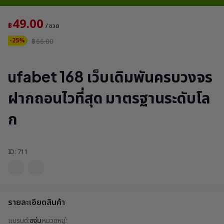
49.00
฿
/ ขวด
-25%
฿
66.00
ufabet 168 เว็บเดิมพันครบวงจร
ฝากถอนไวที่สุด มาตรฐานระดับโล
ก
ID: 711
รายละเอียดสินค้า
แบรนด์:
องุ่น
หมวดหมู่: