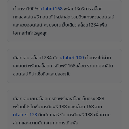
เว็บตรง100%
ufabet168
พร้อมให้บริการ สล็อต
ทดลองเล่นฟรี ถอนได้ ใหม่ล่าสุด รวมถึงแทงหวยออนไลน์
และหวยออนไลน์ ครบจบในเว็บเดียว สล็อต1234 เพิ่ม
โอกาสทำกำไรสูงสุด
เลือกเล่น สล็อต1234 กับ
ufabet 100
เว็บตรงไม่ผ่าน
เอเย่นต์ พร้อมสล็อตเครดิตฟรี 168สล็อต รวมเกมคาสิโน
ออนไลน์ที่น่าเชื่อถือและปลอดภัย
เลือกเล่นเกมสล็อตเครดิตฟรีและสล็อตเว็บตรง 888
พร้อมโปรโมชั่นเครดิตฟรี 188 และสล็อต 168 จาก
ufabet 123
ยืนยันเบอร์ รับ เครดิตฟรี 188 เพื่อความ
สนุกและความมั่นใจในทุกการเดิมพัน